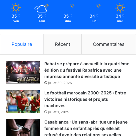
35
35
35
34
34
℃
℃
℃
℃
℃
ven
sam
dim
lun
mar
Populaire
Récent
Commentaires
Rabat se prépare à accueillir la quatrième
édition du festival Rapafrica avec une
impressionnante diversité artistique
juillet 30, 2025
Le football marocain 2000-2025 : Entre
victoires historiques et projets
inachevés
juillet 1, 2025
Casablanca : Un sans-abri tue une jeune
femme et son enfant après qu’elle ait
refusé d’avoir des relations sexuelles