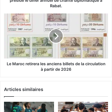
préside le dîner annuel de charité diplomatique à
de
Rabat.
charité
diplomatique
Le
à
Maroc
Rabat.
retirera
les
anciens
billets
de
la
circulation
à
Le Maroc retirera les anciens billets de la circulation
partir
à partir de 2026
de
2026
Articles similaires