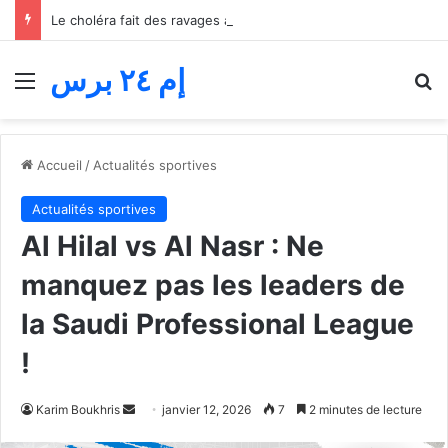
Le choléra fait des ravages au Tchad… 13 morts et des centaines de cas, alors que des alertes sanitaires urgentes sont lancées
إم ٢٤ برس
Menu
R
Accueil
/
Actualités sportives
Actualités sportives
Al Hilal vs Al Nasr : Ne
manquez pas les leaders de
la Saudi Professional League
!
Envoyer
Karim Boukhris
janvier 12, 2026
7
2 minutes de lecture
un