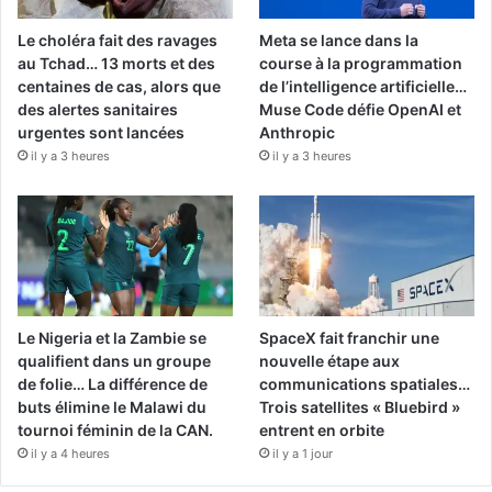
Le choléra fait des ravages
Meta se lance dans la
au Tchad… 13 morts et des
course à la programmation
centaines de cas, alors que
de l’intelligence artificielle…
des alertes sanitaires
Muse Code défie OpenAI et
urgentes sont lancées
Anthropic
il y a 3 heures
il y a 3 heures
Le Nigeria et la Zambie se
SpaceX fait franchir une
qualifient dans un groupe
nouvelle étape aux
de folie… La différence de
communications spatiales…
buts élimine le Malawi du
Trois satellites « Bluebird »
tournoi féminin de la CAN.
entrent en orbite
il y a 4 heures
il y a 1 jour