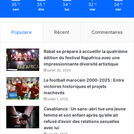
35
35
34
32
34
℃
℃
℃
℃
℃
sam
dim
lun
mar
mer
Populaire
Récent
Commentaires
Rabat se prépare à accueillir la quatrième
édition du festival Rapafrica avec une
impressionnante diversité artistique
juillet 30, 2025
Le football marocain 2000-2025 : Entre
victoires historiques et projets
inachevés
juillet 1, 2025
Casablanca : Un sans-abri tue une jeune
femme et son enfant après qu’elle ait
refusé d’avoir des relations sexuelles
avec lui
juin 26, 2025