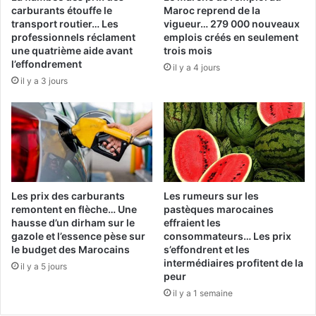
carburants étouffe le
Maroc reprend de la
transport routier… Les
vigueur… 279 000 nouveaux
professionnels réclament
emplois créés en seulement
une quatrième aide avant
trois mois
l’effondrement
il y a 4 jours
il y a 3 jours
Les prix des carburants
Les rumeurs sur les
remontent en flèche… Une
pastèques marocaines
hausse d’un dirham sur le
effraient les
gazole et l’essence pèse sur
consommateurs… Les prix
le budget des Marocains
s’effondrent et les
intermédiaires profitent de la
il y a 5 jours
peur
il y a 1 semaine