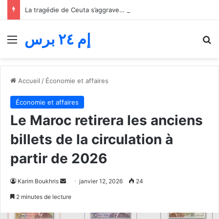
La tragédie de Ceuta s’aggrave… Le bilan de la tentative de franchissement s’élève désormais à 82 morts
إم ٢٤ برس
Menu
R
Accueil
/
Économie et affaires
Économie et affaires
Le Maroc retirera les anciens
billets de la circulation à
partir de 2026
Envoyer
Karim Boukhris
janvier 12, 2026
24
un
2 minutes de lecture
courriel