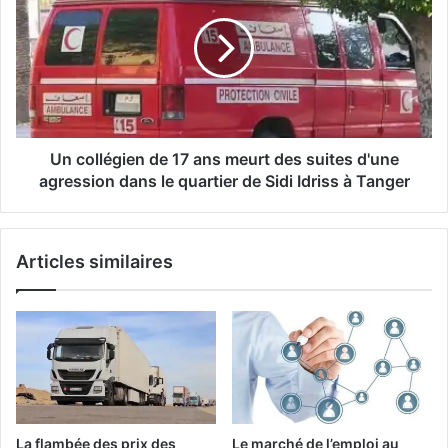
Professional
de
League
17
!
ans
meurt
des
suites
d'une
agression
Un collégien de 17 ans meurt des suites d'une
dans
agression dans le quartier de Sidi Idriss à Tanger
le
quartier
de
Articles similaires
Sidi
Idriss
à
Tanger
La flambée des prix des
Le marché de l’emploi au