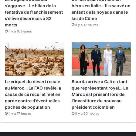
s’aggrave… Le bilan de la
héros en Italie… Il a sauvé un
tentative de franchissement
enfant de la noyade dans le
s’élève désormais à 82
lac de Côme
morts
il y a 17 heures
il y a 16 heures
Le criquet du désert recule
Bourita arrive à Cali en tant
au Maroc… La FAO révèle la
que représentant royal… Le
cause de ce recul et met en
Maroc est présent lors de
garde contre d’éventuelles
l’investiture du nouveau
poches de population
président colombien
il y a 17 heures
il y a 20 heures