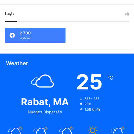
تابعنا
2 700
متابعون
Weather
25
℃
Rabat, MA
35º - 25º
29%
1.58 km/h
Nuages Dispersés