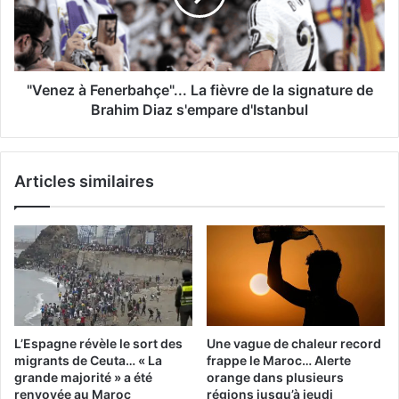
de
la
signature
de
Brahim
"Venez à Fenerbahçe"... La fièvre de la signature de
Diaz
Brahim Diaz s'empare d'Istanbul
s'empare
d'Istanbul
Articles similaires
L’Espagne révèle le sort des
Une vague de chaleur record
migrants de Ceuta… « La
frappe le Maroc… Alerte
grande majorité » a été
orange dans plusieurs
renvoyée au Maroc
régions jusqu’à jeudi