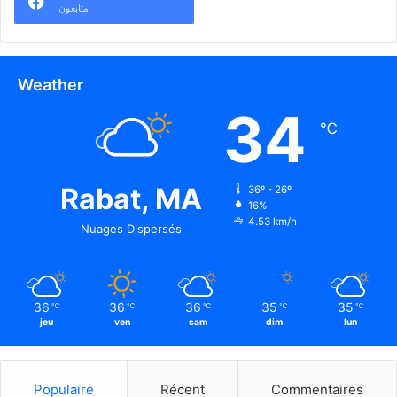
متابعون
Weather
34
℃
Rabat, MA
36º - 26º
16%
4.53 km/h
Nuages Dispersés
36
36
36
35
35
℃
℃
℃
℃
℃
jeu
ven
sam
dim
lun
Populaire
Récent
Commentaires