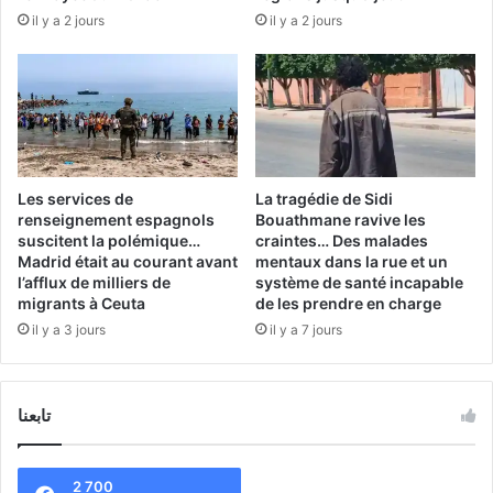
il y a 2 jours
il y a 2 jours
Les services de
La tragédie de Sidi
renseignement espagnols
Bouathmane ravive les
suscitent la polémique…
craintes… Des malades
Madrid était au courant avant
mentaux dans la rue et un
l’afflux de milliers de
système de santé incapable
migrants à Ceuta
de les prendre en charge
il y a 3 jours
il y a 7 jours
تابعنا
2 700