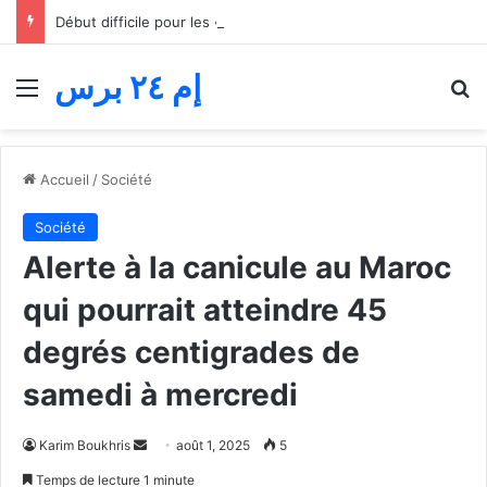
Début difficile pour les « jeunes lions » du basket… Le Maroc s’incline face au Mali lors du match d’ouverture de la Coupe d’Afrique des nations
إم ٢٤ برس
Menu
R
Accueil
/
Société
Société
Alerte à la canicule au Maroc
qui pourrait atteindre 45
degrés centigrades de
samedi à mercredi
Envoyer
Karim Boukhris
août 1, 2025
5
un
Temps de lecture 1 minute