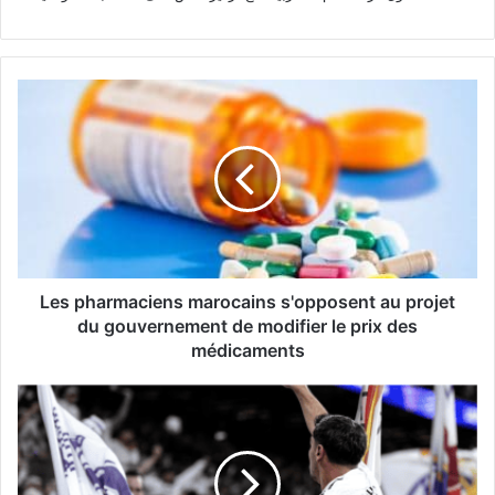
Les
pharmaciens
marocains
s'opposent
au
projet
du
gouvernement
de
modifier
Les pharmaciens marocains s'opposent au projet
le
du gouvernement de modifier le prix des
prix
médicaments
des
médicaments
"Venez
à
Fenerbahçe"...
La
fièvre