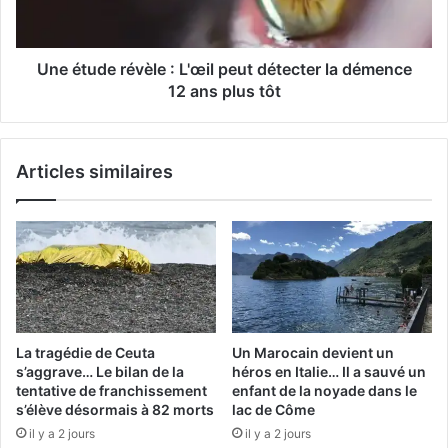
détecter
la
démence
12
Une étude révèle : L'œil peut détecter la démence
ans
12 ans plus tôt
plus
tôt
Articles similaires
La tragédie de Ceuta
Un Marocain devient un
s’aggrave… Le bilan de la
héros en Italie… Il a sauvé un
tentative de franchissement
enfant de la noyade dans le
s’élève désormais à 82 morts
lac de Côme
il y a 2 jours
il y a 2 jours