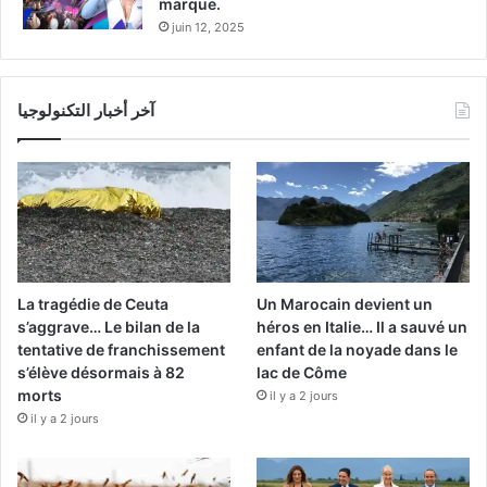
marque.
juin 12, 2025
آخر أخبار التكنولوجيا
La tragédie de Ceuta
Un Marocain devient un
s’aggrave… Le bilan de la
héros en Italie… Il a sauvé un
tentative de franchissement
enfant de la noyade dans le
s’élève désormais à 82
lac de Côme
morts
il y a 2 jours
il y a 2 jours