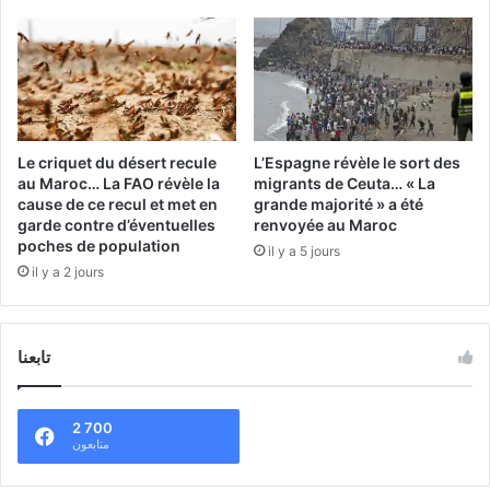
Le criquet du désert recule
L’Espagne révèle le sort des
au Maroc… La FAO révèle la
migrants de Ceuta… « La
cause de ce recul et met en
grande majorité » a été
garde contre d’éventuelles
renvoyée au Maroc
poches de population
il y a 5 jours
il y a 2 jours
تابعنا
2 700
متابعون