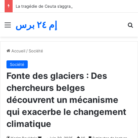
La tragédie de Ceuta s’aggrave… Le bilan de la tentative de franchissement s’élève désormais à 82 morts
إم ٢٤ برس
Menu
R
Accueil
/
Société
Société
Fonte des glaciers : Des
chercheurs belges
découvrent un mécanisme
qui exacerbe le changement
climatique
Envoyer