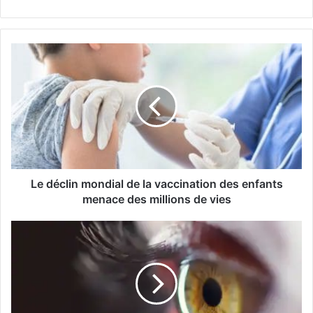
Le
déclin
mondial
de
la
vaccination
des
enfants
menace
des
Le déclin mondial de la vaccination des enfants
millions
menace des millions de vies
de
vies
Une
étude
révèle
:
L'œil
peut