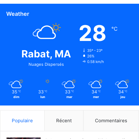
Weather
28
℃
Rabat, MA
35º - 23º
26%
0.58 km/h
Nuages Dispersés
35
33
33
34
34
℃
℃
℃
℃
℃
dim
lun
mar
mer
jeu
Populaire
Récent
Commentaires