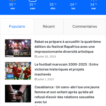
35
35
35
34
34
℃
℃
℃
℃
℃
ven
sam
dim
lun
mar
Populaire
Récent
Commentaires
Rabat se prépare à accueillir la quatrième
édition du festival Rapafrica avec une
impressionnante diversité artistique
juillet 30, 2025
Le football marocain 2000-2025 : Entre
victoires historiques et projets
inachevés
juillet 1, 2025
Casablanca : Un sans-abri tue une jeune
femme et son enfant après qu’elle ait
refusé d’avoir des relations sexuelles
avec lui