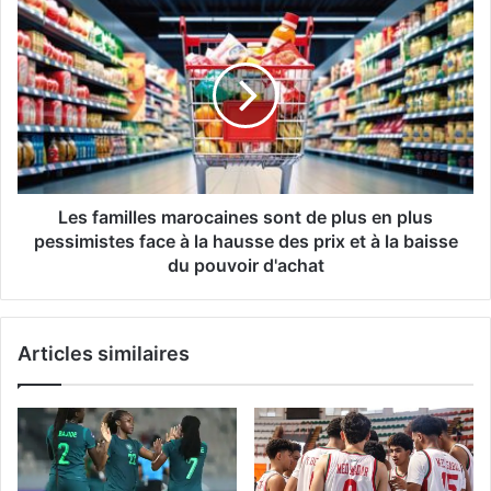
du
Les
département
familles
d'État
marocaines
américain
sont
de
plus
en
plus
pessimistes
face
Les familles marocaines sont de plus en plus
à
pessimistes face à la hausse des prix et à la baisse
la
du pouvoir d'achat
hausse
des
prix
Articles similaires
et
à
la
baisse
du
pouvoir
d'achat