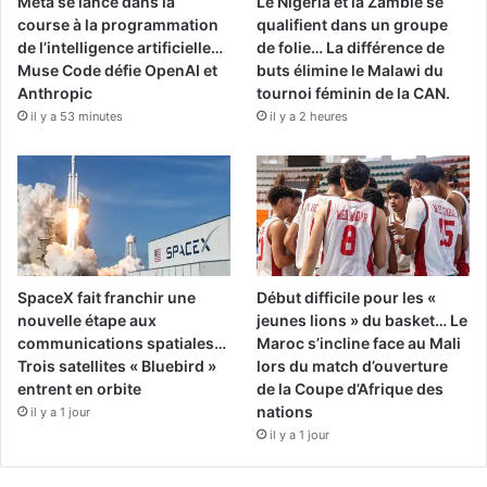
Meta se lance dans la
Le Nigeria et la Zambie se
course à la programmation
qualifient dans un groupe
de l’intelligence artificielle…
de folie… La différence de
Muse Code défie OpenAI et
buts élimine le Malawi du
Anthropic
tournoi féminin de la CAN.
il y a 53 minutes
il y a 2 heures
SpaceX fait franchir une
Début difficile pour les «
nouvelle étape aux
jeunes lions » du basket… Le
communications spatiales…
Maroc s’incline face au Mali
Trois satellites « Bluebird »
lors du match d’ouverture
entrent en orbite
de la Coupe d’Afrique des
nations
il y a 1 jour
il y a 1 jour