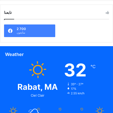
تابعنا
2 700
متابعون
Weather
32
℃
Rabat, MA
35º - 27º
17%
2.55 km/h
Ciel Clair