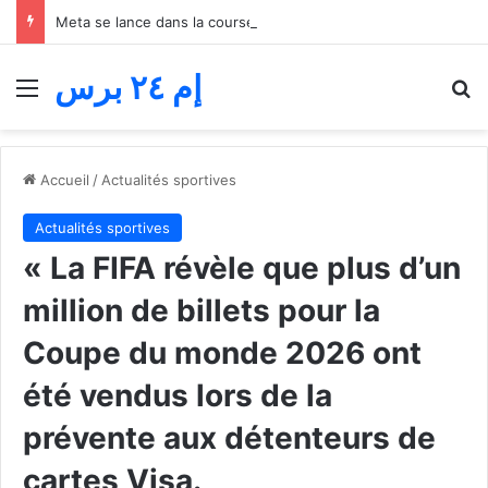
Meta se lance dans la course à la programmation de l’intelligence artificielle… Muse Code défie OpenAI et Anthropic
إم ٢٤ برس
Menu
R
Accueil
/
Actualités sportives
Actualités sportives
« La FIFA révèle que plus d’un
million de billets pour la
Coupe du monde 2026 ont
été vendus lors de la
prévente aux détenteurs de
cartes Visa.