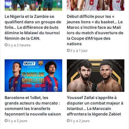
Le Nigeria et la Zambie se
Début difficile pour les «
qualifient dans un groupe de
jeunes lions » du basket… Le
folie… La différence de buts
Maroc s’incline face au Mali
élimine le Malawi du tournoi
lors du match d’ouverture de
féminin de la CAN.
la Coupe d’Afrique des
nations
il y a 2 heures
il y a 1 jour
Barcelone et 1xBet, les
Youssef Zallal s’apprête à
grands acteurs du mercato :
disputer un combat majeur à
comment les transferts
Istanbul… Le Marocain
façonnent la nouvelle saison
affrontera la légende Zabiet
il y a 2 jours
il y a 2 jours