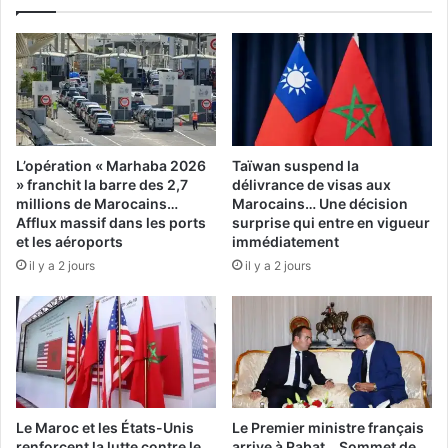
L’opération « Marhaba 2026
Taïwan suspend la
» franchit la barre des 2,7
délivrance de visas aux
millions de Marocains…
Marocains… Une décision
Afflux massif dans les ports
surprise qui entre en vigueur
et les aéroports
immédiatement
il y a 2 jours
il y a 2 jours
Le Maroc et les États-Unis
Le Premier ministre français
renforcent la lutte contre le
arrive à Rabat… Sommet de