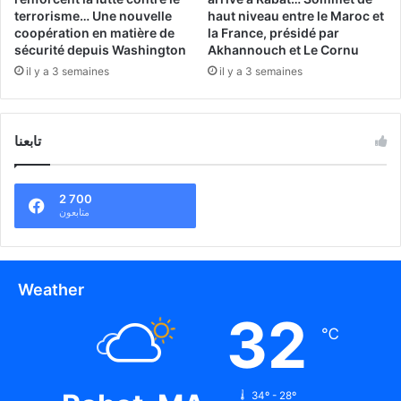
terrorisme… Une nouvelle
haut niveau entre le Maroc et
coopération en matière de
la France, présidé par
sécurité depuis Washington
Akhannouch et Le Cornu
il y a 3 semaines
il y a 3 semaines
تابعنا
2 700
متابعون
Weather
32
℃
34º - 28º