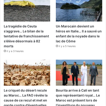
La tragédie de Ceuta
Un Marocain devient un
s’aggrave… Le bilan de la
héros en Italie… Il a sauvé un
tentative de franchissement
enfant de la noyade dans le
s’élève désormais à 82
lac de Côme
morts
il y a 5 heures
il y a 3 heures
Le criquet du désert recule
Bourita arrive à Cali en tant
au Maroc… La FAO révèle la
que représentant royal… Le
cause de ce recul et met en
Maroc est présent lors de
garde contre d’éventuelles
l’investiture du nouveau