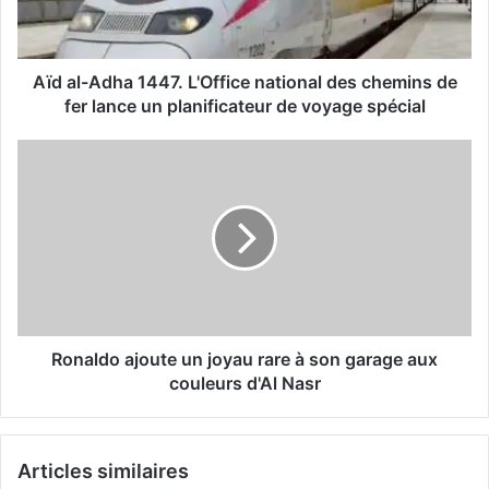
des
chemins
de
fer
Aïd al-Adha 1447. L'Office national des chemins de
lance
fer lance un planificateur de voyage spécial
un
planificateur
Ronaldo
de
ajoute
voyage
un
spécial
joyau
rare
à
son
garage
aux
couleurs
Ronaldo ajoute un joyau rare à son garage aux
d'Al
couleurs d'Al Nasr
Nasr
Articles similaires