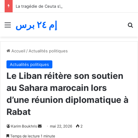
La tragédie de Ceuta s’aggrave… Le bilan de la tentative de franchissement s’élève désormais à 82 morts
إم ٢٤ برس
Menu
R
Accueil
/
Actualités politiques
Actualités politiques
Le Liban réitère son soutien
au Sahara marocain lors
d’une réunion diplomatique à
Rabat
Envoyer
Karim Boukhris
mai 22, 2026
2
un
Temps de lecture 1 minute