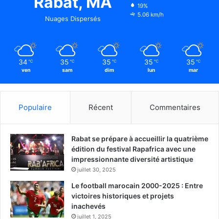
Rabat, MA
19%
5.06 km/h
Nuages Dispersés
34
35
35
35
35
℃
℃
℃
℃
℃
ven
sam
dim
lun
mar
Populaire
Récent
Commentaires
Rabat se prépare à accueillir la quatrième
édition du festival Rapafrica avec une
impressionnante diversité artistique
juillet 30, 2025
Le football marocain 2000-2025 : Entre
victoires historiques et projets
inachevés
juillet 1, 2025