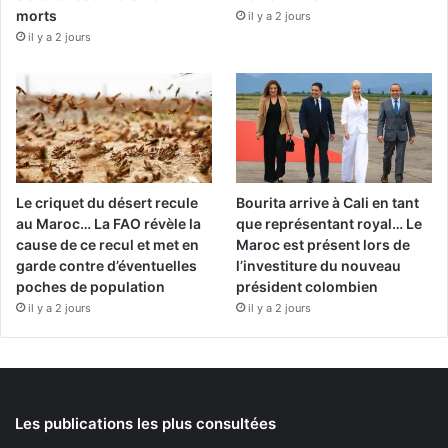
morts
il y a 2 jours
il y a 2 jours
Le criquet du désert recule
Bourita arrive à Cali en tant
au Maroc… La FAO révèle la
que représentant royal… Le
cause de ce recul et met en
Maroc est présent lors de
garde contre d’éventuelles
l’investiture du nouveau
poches de population
président colombien
il y a 2 jours
il y a 2 jours
Les publications les plus consultées