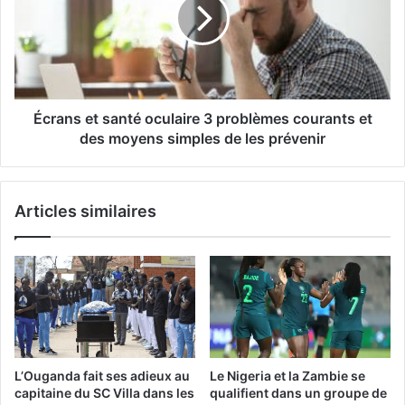
oculaire
3
problèmes
courants
et
des
moyens
Écrans et santé oculaire 3 problèmes courants et
simples
des moyens simples de les prévenir
de
les
prévenir
Articles similaires
L’Ouganda fait ses adieux au
Le Nigeria et la Zambie se
capitaine du SC Villa dans les
qualifient dans un groupe de