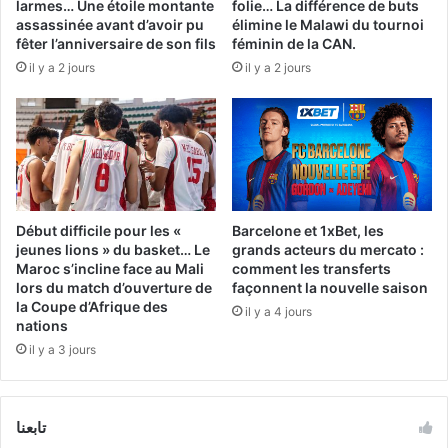
larmes… Une étoile montante
folie… La différence de buts
assassinée avant d’avoir pu
élimine le Malawi du tournoi
fêter l’anniversaire de son fils
féminin de la CAN.
il y a 2 jours
il y a 2 jours
Début difficile pour les «
Barcelone et 1xBet, les
jeunes lions » du basket… Le
grands acteurs du mercato :
Maroc s’incline face au Mali
comment les transferts
lors du match d’ouverture de
façonnent la nouvelle saison
la Coupe d’Afrique des
il y a 4 jours
nations
il y a 3 jours
تابعنا