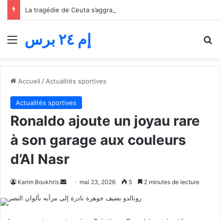
La tragédie de Ceuta s’aggrave… Le bilan de la tentative de franchissement s’élève désormais à 82 morts
إم ٢٤ برس
Menu
R
Accueil
/
Actualités sportives
Actualités sportives
Ronaldo ajoute un joyau rare
à son garage aux couleurs
d’Al Nasr
Envoyer
Karim Boukhris
mai 23, 2026
5
2 minutes de lecture
un
courriel