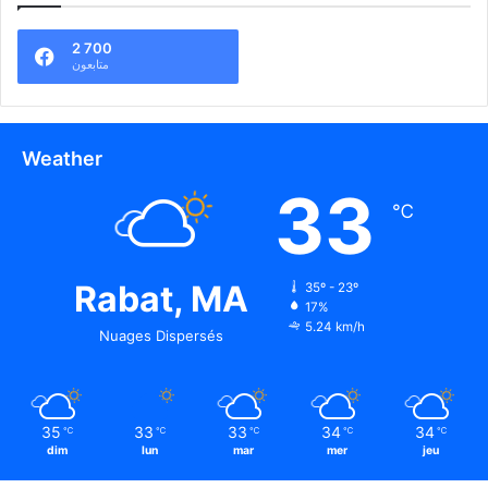
2 700
متابعون
Weather
33
℃
Rabat, MA
35º - 23º
17%
5.24 km/h
Nuages Dispersés
35
33
33
34
34
℃
℃
℃
℃
℃
dim
lun
mar
mer
jeu