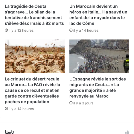
La tragédie de Ceuta
Un Marocain devient un
s’aggrave… Le bilan de la
héros en Italie… Il a sauvé un
tentative de franchissement
enfant de la noyade dans le
s’élève désormais à 82 morts
lac de Côme
il y a 12 heures
il y a 14 heures
Le criquet du désert recule
L’Espagne révèle le sort des
au Maroc… La FAO révèle la
migrants de Ceuta… « La
cause de ce recul et met en
grande majorité » a été
garde contre d’éventuelles
renvoyée au Maroc
poches de population
il y a 3 jours
il y a 14 heures
تابعنا