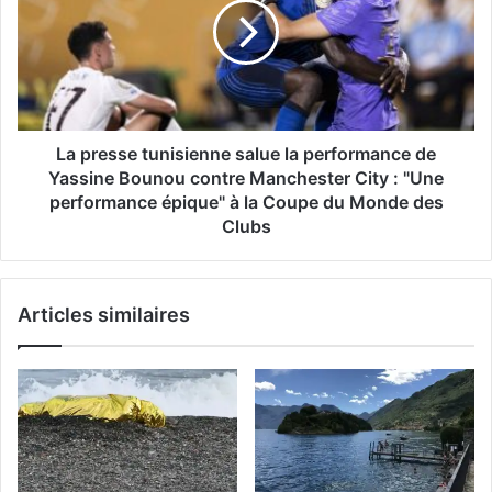
salue
la
performance
de
Yassine
Bounou
contre
La presse tunisienne salue la performance de
Manchester
Yassine Bounou contre Manchester City : "Une
City
performance épique" à la Coupe du Monde des
:
Clubs
"Une
performance
épique"
à
Articles similaires
la
Coupe
du
Monde
des
Clubs