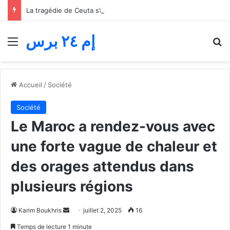
La tragédie de Ceuta s’aggrave… Le bilan de la tentative de franchissement s’élève désormais à 82 morts
إم ٢٤ برس
Menu
R
Accueil
/
Société
Société
Le Maroc a rendez-vous avec
une forte vague de chaleur et
des orages attendus dans
plusieurs régions
Envoyer
Karim Boukhris
juillet 2, 2025
16
un
Temps de lecture 1 minute