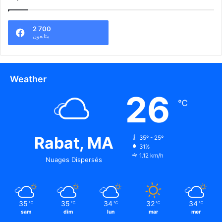
2 700
متابعون
Weather
26
℃
Rabat, MA
35º - 25º
31%
1.12 km/h
Nuages Dispersés
35
35
34
32
34
℃
℃
℃
℃
℃
sam
dim
lun
mar
mer