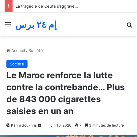
La tragédie de Ceuta s’aggrave… Le bilan de la tentative de franchissement s’élève désormais à 82 morts
إم ٢٤ برس
Menu
R
Accueil
/
Société
Société
Le Maroc renforce la lutte
contre la contrebande… Plus
de 843 000 cigarettes
saisies en un an
Envoyer
Karim Boukhris
juin 16, 2026
7
3 minutes de lecture
un