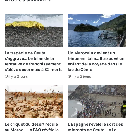
attend
le
Maroc
à
Boston
La tragédie de Ceuta
Un Marocain devient un
s’aggrave… Le bilan de la
héros en Italie… Il a sauvé un
tentative de franchissement
enfant de la noyade dans le
s’élève désormais à 82 morts
lac de Côme
il y a 2 jours
il y a 2 jours
Le criquet du désert recule
L’Espagne révèle le sort des
au Maroc… La FAO révèle la
migrants de Ceuta… « La