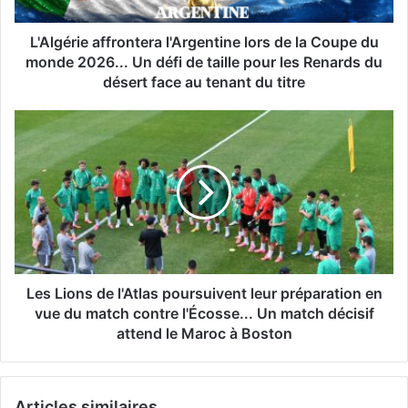
du
monde
2026...
L'Algérie affrontera l'Argentine lors de la Coupe du
Un
monde 2026... Un défi de taille pour les Renards du
défi
désert face au tenant du titre
de
taille
Les
pour
Lions
les
de
Renards
l'Atlas
du
poursuivent
désert
leur
face
préparation
au
en
tenant
vue
du
du
Les Lions de l'Atlas poursuivent leur préparation en
titre
match
vue du match contre l'Écosse... Un match décisif
contre
attend le Maroc à Boston
l'Écosse...
Un
match
Articles similaires
décisif