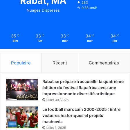
Rabat, MA
26%
0.58 km/h
Nuages Dispersés
35
33
33
34
34
℃
℃
℃
℃
℃
dim
lun
mar
mer
jeu
Populaire
Récent
Commentaires
Rabat se prépare à accueillir la quatrième
édition du festival Rapafrica avec une
impressionnante diversité artistique
juillet 30, 2025
Le football marocain 2000-2025 : Entre
victoires historiques et projets
inachevés
juillet 1, 2025