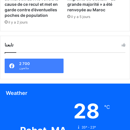
cause de ce recul et met en
grande majorité » a été
garde contre d’éventuelles
renvoyée au Maroc
poches de population
il y a 5 jours
il y a 2 jours
تابعنا
2 700
متابعون
Weather
28
℃
35º - 23º