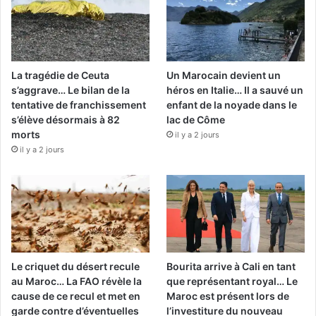
La tragédie de Ceuta
Un Marocain devient un
s’aggrave… Le bilan de la
héros en Italie… Il a sauvé un
tentative de franchissement
enfant de la noyade dans le
s’élève désormais à 82
lac de Côme
morts
il y a 2 jours
il y a 2 jours
Le criquet du désert recule
Bourita arrive à Cali en tant
au Maroc… La FAO révèle la
que représentant royal… Le
cause de ce recul et met en
Maroc est présent lors de
garde contre d’éventuelles
l’investiture du nouveau