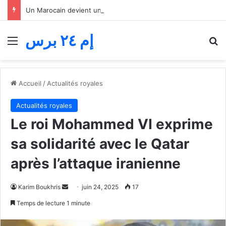
Un Marocain devient un héros en Italie… Il a sauvé un enfant de la noyade dans le lac de Côme
إم ٢٤ برس
Menu
R
Accueil
/
Actualités royales
Actualités royales
Le roi Mohammed VI exprime
sa solidarité avec le Qatar
après l’attaque iranienne
Envoyer
Karim Boukhris
juin 24, 2025
17
un
Temps de lecture 1 minute
courriel