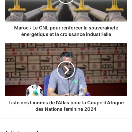
renforcer
la
souveraineté
énergétique
et
Maroc : Le GNL pour renforcer la souveraineté
la
énergétique et la croissance industrielle
croissance
industrielle
Liste
des
Lionnes
de
l'Atlas
pour
la
Coupe
d'Afrique
des
Liste des Lionnes de l'Atlas pour la Coupe d'Afrique
Nations
des Nations féminine 2024
féminine
2024