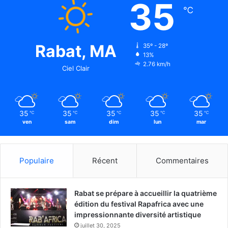
35
℃
Rabat, MA
35º - 28º
13%
2.76 km/h
Ciel Clair
35
35
35
35
35
℃
℃
℃
℃
℃
ven
sam
dim
lun
mar
Populaire
Récent
Commentaires
Rabat se prépare à accueillir la quatrième
édition du festival Rapafrica avec une
impressionnante diversité artistique
juillet 30, 2025