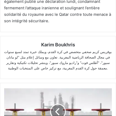
également publié une déclaration lundi, condamnant
fermement l’attaque iranienne et soulignant l’entière
solidarité du royaume avec le Qatar contre toute menace à
son intégrité sécuritaire.
Karim Boukhris
بوقريس كريم صحفي متخصص في كرة القدم، ويملك خبرة تمتد لسبع سنوات
في مجال الصحافة الرياضية المغربية. تعاون مع وسائل إعلام مثل "لو ماتان
سبور"، "أطلس فوت" و"راديو ماروك سبور"، وينشر تحليلات تكتيكية وتقارير
معمقة حول كرة القدم المغربية، مع تركيز خاص على المنتخبات الوطنية.
Maroc
:
Le
GNL
pour