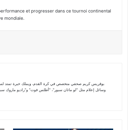
performance et progresser dans ce tournoi continental
ve mondiale.
par email
بوقريس كريم صحفي متخصص في كرة القدم، ويملك خبرة تمتد لسبع 
وسائل إعلام مثل "لو ماتان سبور"، "أطلس فوت" و"راديو ماروك سبور