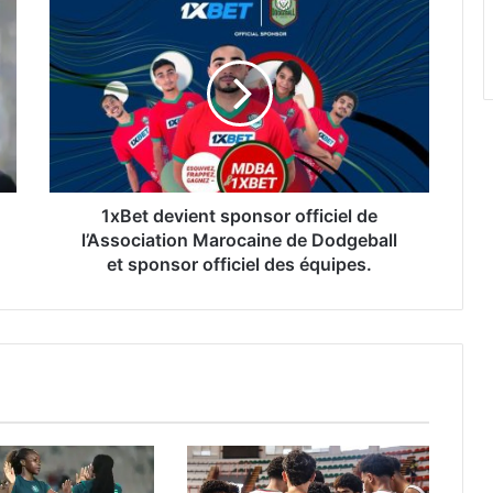
1xBet
devient
sponsor
officiel
de
l’Association
Marocaine
de
Dodgeball
et
1xBet devient sponsor officiel de
sponsor
l’Association Marocaine de Dodgeball
officiel
et sponsor officiel des équipes.
des
équipes.