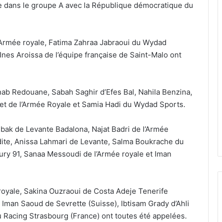
ve dans le groupe A avec la République démocratique du
l’Armée royale, Fatima Zahraa Jabraoui du Wydad
Ines Aroissa de l’équipe française de Saint-Malo ont
inab Redouane, Sabah Saghir d’Efes Bal, Nahila Benzina,
t de l’Armée Royale et Samia Hadi du Wydad Sports.
ebak de Levante Badalona, Najat Badri de l’Armée
udite, Anissa Lahmari de Levante, Salma Boukrache du
eury 91, Sanaa Messoudi de l’Armée royale et Iman
 royale, Sakina Ouzraoui de Costa Adeje Tenerife
 Iman Saoud de Sevrette (Suisse), Ibtisam Grady d’Ahli
 Racing Strasbourg (France) ont toutes été appelées.