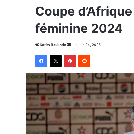
Coupe d’Afrique
féminine 2024
Envoyer
Karim Boukhris
juin 24, 2025
un
Facebook
X
Pinterest
Reddit
courriel