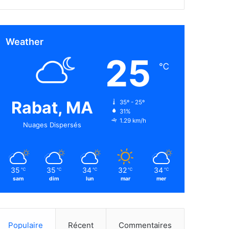
Weather
25
℃
Rabat, MA
35º - 25º
31%
1.29 km/h
Nuages Dispersés
35
35
34
32
34
℃
℃
℃
℃
℃
sam
dim
lun
mar
mer
Populaire
Récent
Commentaires