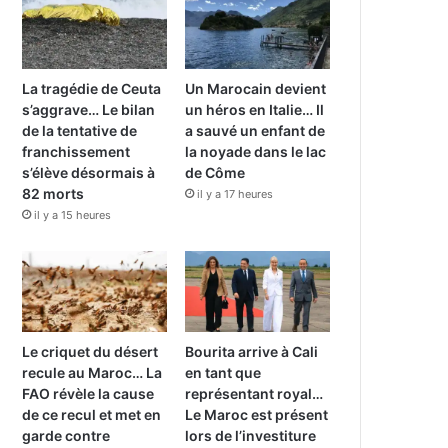
La tragédie de Ceuta
Un Marocain devient
s’aggrave… Le bilan
un héros en Italie… Il
de la tentative de
a sauvé un enfant de
franchissement
la noyade dans le lac
s’élève désormais à
de Côme
82 morts
il y a 17 heures
il y a 15 heures
Le criquet du désert
Bourita arrive à Cali
recule au Maroc… La
en tant que
FAO révèle la cause
représentant royal…
de ce recul et met en
Le Maroc est présent
garde contre
lors de l’investiture