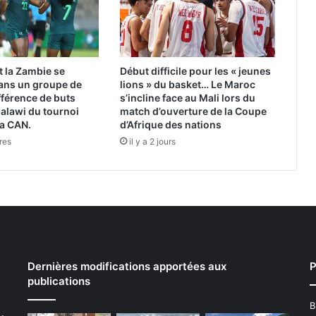
t la Zambie se
Début difficile pour les « jeunes
dans un groupe de
lions » du basket… Le Maroc
ifférence de buts
s’incline face au Mali lors du
Malawi du tournoi
match d’ouverture de la Coupe
la CAN.
d’Afrique des nations
ures
il y a 2 jours
Dernières modifications apportées aux
P
publications
B