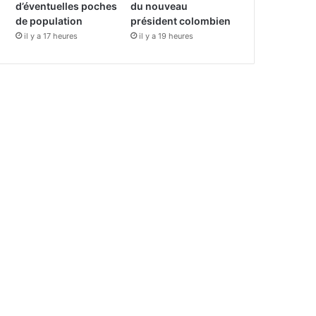
d’éventuelles poches
du nouveau
de population
président colombien
il y a 17 heures
il y a 19 heures