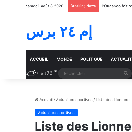
samedi, août 8 2026
Breaking News
إم ٢٤ برس
ACCUEIL
MONDE
POLITIQUE
ACTUALIT
℉
76
R
Rabat
Accueil
/
Actualités sportives
/
Liste des Lionnes d
Actualités sportives
Liste des Lionnes