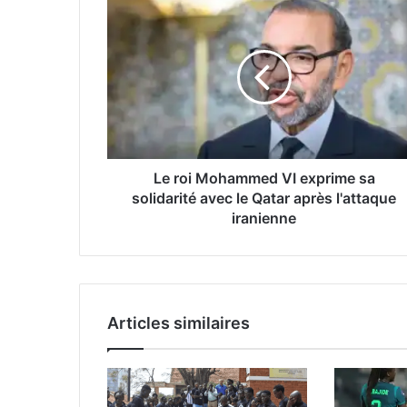
Le
roi
Mohammed
VI
exprime
sa
solidarité
avec
le
Qatar
Le roi Mohammed VI exprime sa
après
solidarité avec le Qatar après l'attaque
l'attaque
iranienne
iranienne
Articles similaires