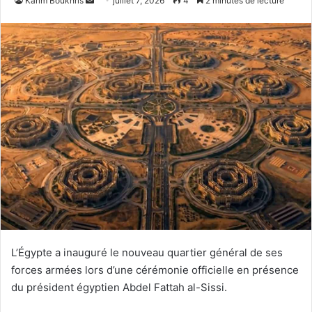
Karim Boukhris
juillet 7, 2026
4
2 minutes de lecture
un
courriel
L’Égypte a inauguré le nouveau quartier général de ses
forces armées lors d’une cérémonie officielle en présence
du président égyptien Abdel Fattah al-Sissi.