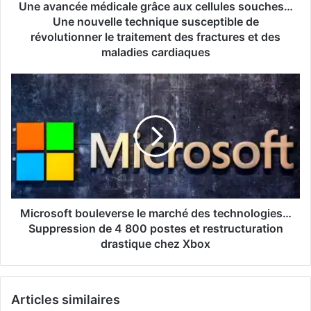
technique
Une avancée médicale grâce aux cellules souches…
susceptible
Une nouvelle technique susceptible de
de
révolutionner le traitement des fractures et des
révolutionner
maladies cardiaques
le
traitement
Microsoft
des
bouleverse
fractures
le
et
marché
des
des
maladies
technologies…
cardiaques
Suppression
de
4
800
Microsoft bouleverse le marché des technologies…
postes
Suppression de 4 800 postes et restructuration
et
drastique chez Xbox
restructuration
drastique
chez
Articles similaires
Xbox