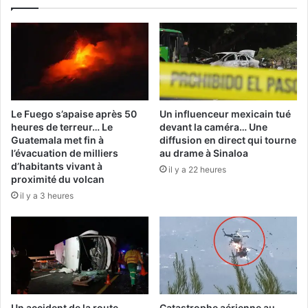
Le Fuego s’apaise après 50
Un influenceur mexicain tué
heures de terreur… Le
devant la caméra… Une
Guatemala met fin à
diffusion en direct qui tourne
l’évacuation de milliers
au drame à Sinaloa
d’habitants vivant à
il y a 22 heures
proximité du volcan
il y a 3 heures
Un accident de la route
Catastrophe aérienne au