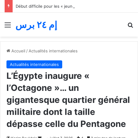
Début difficile pour les « jeunes lions » du basket… Le Maroc s’incline face au Mali lors du match d’ouverture de la Coupe d’Afrique des nations
إم ٢٤ برس
Menu
R
Accueil
/
Actualités internationales
Actualités internationales
L’Égypte inaugure «
l’Octagone »… un
gigantesque quartier général
militaire dont la taille
dépasse celle du Pentagone
Envoyer