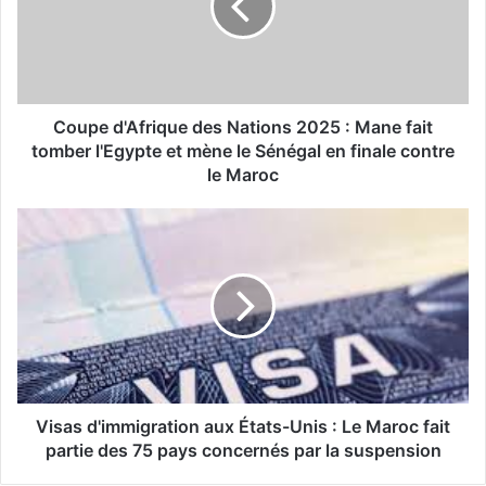
2025
:
Mane
fait
tomber
l'Egypte
Coupe d'Afrique des Nations 2025 : Mane fait
et
tomber l'Egypte et mène le Sénégal en finale contre
mène
le Maroc
le
Sénégal
Visas
en
d'immigration
finale
aux
contre
États-
le
Unis
Maroc
:
Le
Maroc
fait
partie
Visas d'immigration aux États-Unis : Le Maroc fait
des
partie des 75 pays concernés par la suspension
75