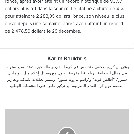
l’once, après avoir atteint un record historique de 93,57
dollars plus tôt dans la séance. Le platine a chuté de 4 %
pour atteindre 2 288,05 dollars l’once, son niveau le plus
élevé depuis une semaine, après avoir atteint un record
de 2 478,50 dollars le 29 décembre.
Karim Boukhris
بوقريس كريم صحفي متخصص في كرة القدم، ويملك خبرة تمتد لسبع سنوات
في مجال الصحافة الرياضية المغربية. تعاون مع وسائل إعلام مثل "لو ماتان
سبور"، "أطلس فوت" و"راديو ماروك سبور"، وينشر تحليلات تكتيكية وتقارير
معمقة حول كرة القدم المغربية، مع تركيز خاص على المنتخبات الوطنية.
Coupe
d'Afrique
des
Nations