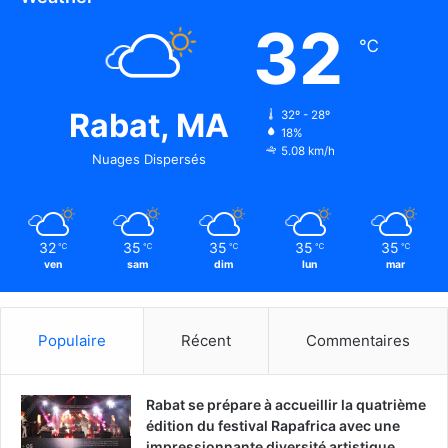
32
℃
Rabat, MA
32º - 28º
18%
5.08 km/h
Nuages Dispersés
32
35
35
35
35
℃
℃
℃
℃
℃
ven
sam
dim
lun
mar
Populaire
Récent
Commentaires
Rabat se prépare à accueillir la quatrième
édition du festival Rapafrica avec une
impressionnante diversité artistique