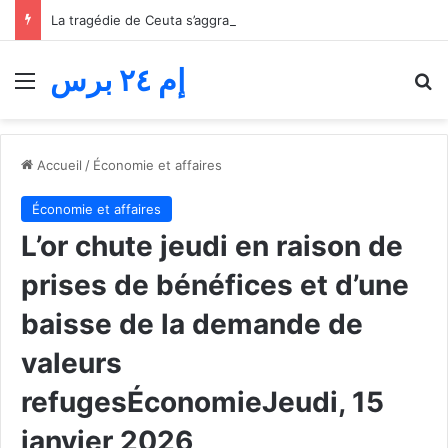
La tragédie de Ceuta s’aggrave… Le bilan de la tentative de franchissement s’élève désormais à 82 morts
إم ٢٤ برس
Menu
R
Accueil
/
Économie et affaires
Économie et affaires
L’or chute jeudi en raison de
prises de bénéfices et d’une
baisse de la demande de
valeurs
refugesÉconomieJeudi, 15
janvier 2026