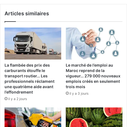
pays
concernés
Articles similaires
par
la
suspension
La flambée des prix des
Le marché de l’emploi au
carburants étouffe le
Maroc reprend de la
transport routier… Les
vigueur… 279 000 nouveaux
professionnels réclament
emplois créés en seulement
une quatrième aide avant
trois mois
l’effondrement
il y a 3 jours
il y a 2 jours