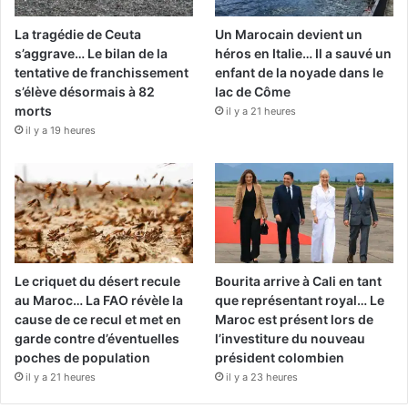
La tragédie de Ceuta
Un Marocain devient un
s’aggrave… Le bilan de la
héros en Italie… Il a sauvé un
tentative de franchissement
enfant de la noyade dans le
s’élève désormais à 82
lac de Côme
morts
il y a 21 heures
il y a 19 heures
Le criquet du désert recule
Bourita arrive à Cali en tant
au Maroc… La FAO révèle la
que représentant royal… Le
cause de ce recul et met en
Maroc est présent lors de
garde contre d’éventuelles
l’investiture du nouveau
poches de population
président colombien
il y a 21 heures
il y a 23 heures