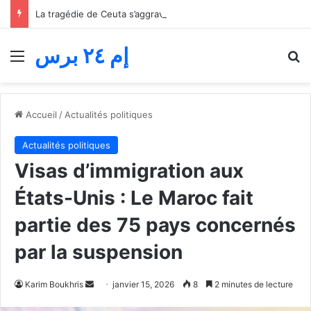
La tragédie de Ceuta s’aggrave… Le bilan de la tentative de franchissement s’élève désormais à 82 morts
إم ٢٤ برس
Menu
R
Accueil
/
Actualités politiques
Actualités politiques
Visas d’immigration aux
États-Unis : Le Maroc fait
partie des 75 pays concernés
par la suspension
Envoyer
Karim Boukhris
janvier 15, 2026
8
2 minutes de lecture
un