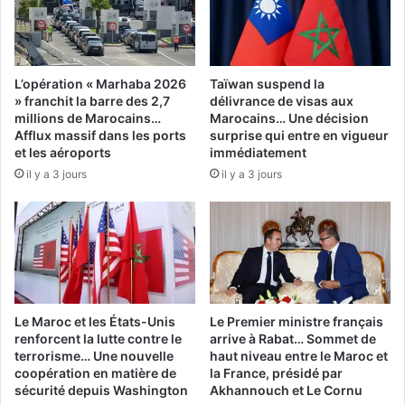
L’opération « Marhaba 2026
Taïwan suspend la
» franchit la barre des 2,7
délivrance de visas aux
millions de Marocains…
Marocains… Une décision
Afflux massif dans les ports
surprise qui entre en vigueur
et les aéroports
immédiatement
il y a 3 jours
il y a 3 jours
Le Maroc et les États-Unis
Le Premier ministre français
renforcent la lutte contre le
arrive à Rabat… Sommet de
terrorisme… Une nouvelle
haut niveau entre le Maroc et
coopération en matière de
la France, présidé par
sécurité depuis Washington
Akhannouch et Le Cornu