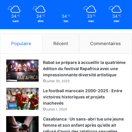
34
34
34
33
34
℃
℃
℃
℃
℃
sam
dim
lun
mar
mer
Populaire
Récent
Commentaires
Rabat se prépare à accueillir la quatrième
édition du festival Rapafrica avec une
impressionnante diversité artistique
juillet 30, 2025
Le football marocain 2000-2025 : Entre
victoires historiques et projets
inachevés
juillet 1, 2025
Casablanca : Un sans-abri tue une jeune
femme et son enfant après qu’elle ait
refusé d’avoir des relations sexuelles