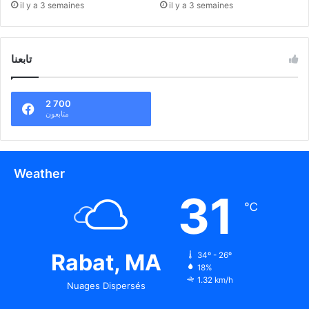
il y a 3 semaines
il y a 3 semaines
تابعنا
2 700
متابعون
Weather
31
℃
Rabat, MA
34º - 26º
18%
1.32 km/h
Nuages Dispersés