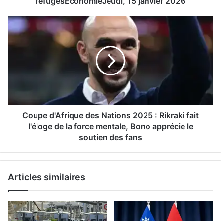
refugesÉconomieJeudi, 15 janvier 2026
de
la
Coupe
demande
d'Afrique
de
des
valeurs
Nations
refugesÉconomieJeudi,
2025
15
:
janvier
Rikraki
2026
fait
l'éloge
de
Coupe d'Afrique des Nations 2025 : Rikraki fait
la
l'éloge de la force mentale, Bono apprécie le
force
soutien des fans
mentale,
Bono
apprécie
Articles similaires
le
soutien
des
fans