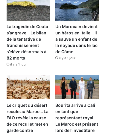
La tragédie de Ceuta
Un Marocain devient
s’aggrave… Le bilan
un héros en Italie… Il
de la tentative de
a sauvé un enfant de
franchissement
la noyade dans le lac
s’élève désormais à
de Côme
82 morts
il y a 1 jour
il y a 1 jour
Le criquet du désert
Bourita arrive à Cali
recule au Maroc… La
en tant que
FAO révèle la cause
représentant royal…
de ce recul et met en
Le Maroc est présent
garde contre
lors de l’investiture