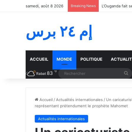
samedi, août 8 2026
Breaking News
إم ٢٤ برس
ACCUEIL
MONDE
POLITIQUE
ACTUALIT
℉
83
R
Rabat
Accueil
/
Actualités internationales
/
Un caricaturis
représentant prétendument le prophète Mahomet
Actualités internationales