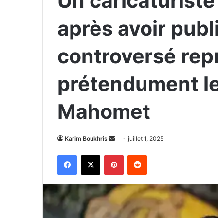
Un caricaturiste
après avoir publ
controversé rep
prétendument l
Mahomet
Envoyer
Karim Boukhris
juillet 1, 2025
un
Facebook
X
Pinterest
Reddit
courriel