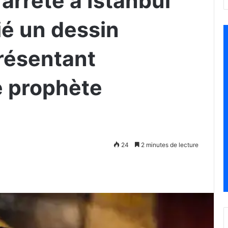
 arrêté à Istanbul
ié un dessin
résentant
e prophète
24
2 minutes de lecture