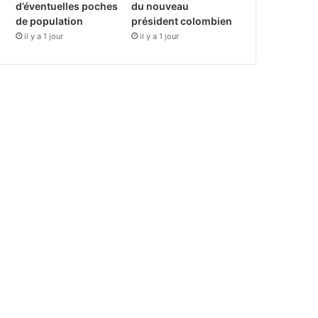
d’éventuelles poches
du nouveau
de population
président colombien
il y a 1 jour
il y a 1 jour