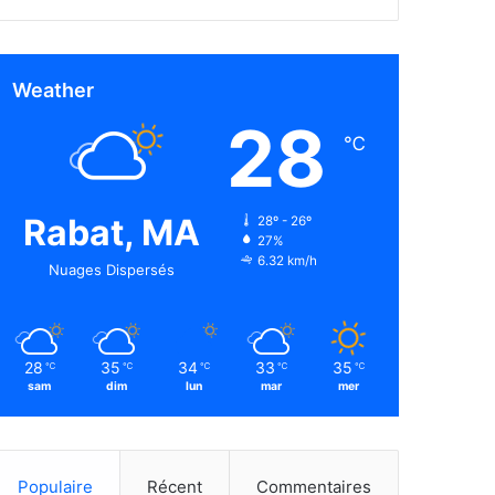
Weather
28
℃
Rabat, MA
28º - 26º
27%
6.32 km/h
Nuages Dispersés
28
35
34
33
35
℃
℃
℃
℃
℃
sam
dim
lun
mar
mer
Populaire
Récent
Commentaires