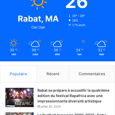
26
Rabat, MA
35º - 26º
28%
1.75 km/h
Ciel Clair
35
36
36
34
32
℃
℃
℃
℃
℃
ven
sam
dim
lun
mar
Populaire
Récent
Commentaires
Rabat se prépare à accueillir la quatrième
édition du festival Rapafrica avec une
impressionnante diversité artistique
juillet 30, 2025
Le football marocain 2000-2025 : Entre