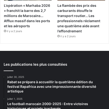
L’opération « Marhaba 2026
La flambée des prix des
» franchit la barre des 2,7
carburants étouffe le
millions de Marocains…
transport routier… Les
Afflux massif dans les ports
professionnels réclament
et les aéroports
une quatrième aide avant
l’effondrement
il y a 2 jours
il y a 2 jours
Les publications les plus consultées
juillet 30, 2025
Rabat se prépare à accueillir la quatrième édition du
festival Rapafrica avec une impressionnante diversité
artistique
juillet 1, 2025
Le football marocain 2000-2025 : Entre victoires
historiques et projets inachevés