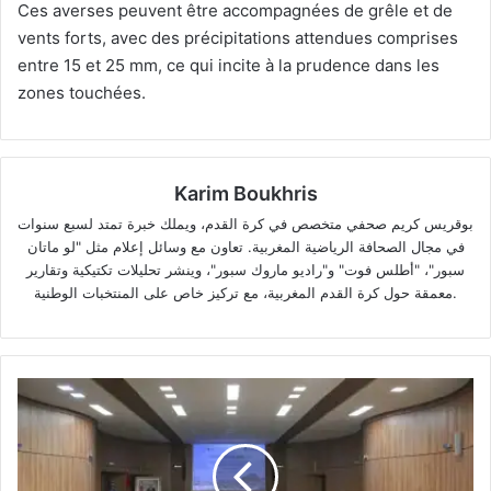
Ces averses peuvent être accompagnées de grêle et de
vents forts, avec des précipitations attendues comprises
entre 15 et 25 mm, ce qui incite à la prudence dans les
zones touchées.
Karim Boukhris
بوقريس كريم صحفي متخصص في كرة القدم، ويملك خبرة تمتد لسبع سنوات
في مجال الصحافة الرياضية المغربية. تعاون مع وسائل إعلام مثل "لو ماتان
سبور"، "أطلس فوت" و"راديو ماروك سبور"، وينشر تحليلات تكتيكية وتقارير
معمقة حول كرة القدم المغربية، مع تركيز خاص على المنتخبات الوطنية.
Le
Maroc
adhère
à
l'initiative