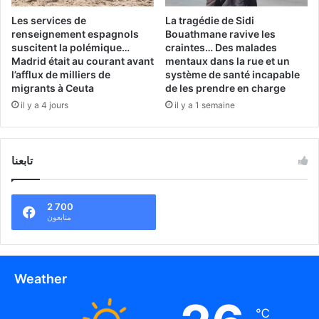
Les services de
La tragédie de Sidi
renseignement espagnols
Bouathmane ravive les
suscitent la polémique…
craintes… Des malades
Madrid était au courant avant
mentaux dans la rue et un
l’afflux de milliers de
système de santé incapable
migrants à Ceuta
de les prendre en charge
il y a 4 jours
il y a 1 semaine
تابعنا
2 700
متابعون
Weather
℃