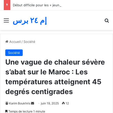
Début difficile pour les « jeunes lions » du basket… Le Maroc s’incline face au Mali lors du match d’ouverture de la Coupe d’Afrique des nations
إم ٢٤ برس
Menu
R
Accueil
/
Société
Société
Une vague de chaleur sévère
s’abat sur le Maroc : Les
températures atteignent 45
degrés centigrades
Envoyer
Karim Boukhris
juin 19, 2025
12
un
Temps de lecture 1 minute