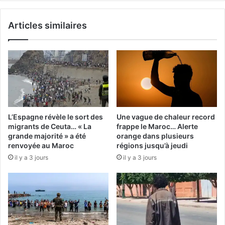
de
la
Articles similaires
noyade
L’Espagne révèle le sort des
Une vague de chaleur record
migrants de Ceuta… « La
frappe le Maroc… Alerte
grande majorité » a été
orange dans plusieurs
renvoyée au Maroc
régions jusqu’à jeudi
il y a 3 jours
il y a 3 jours