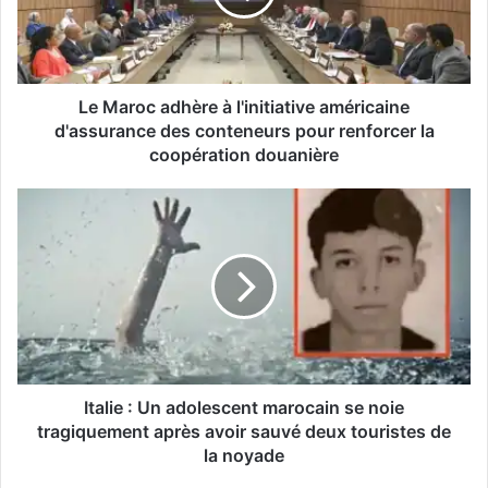
américaine
d'assurance
des
conteneurs
pour
Le Maroc adhère à l'initiative américaine
renforcer
d'assurance des conteneurs pour renforcer la
la
coopération douanière
coopération
douanière
Italie
:
Un
adolescent
marocain
se
noie
tragiquement
après
avoir
Italie : Un adolescent marocain se noie
sauvé
tragiquement après avoir sauvé deux touristes de
deux
la noyade
touristes