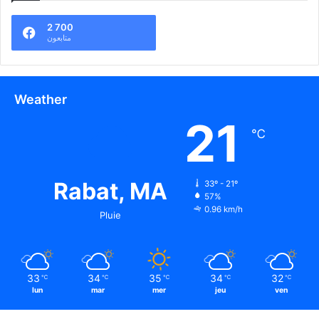
2 700
متابعون
Weather
21
℃
Rabat, MA
33º - 21º
57%
0.96 km/h
Pluie
33
34
35
34
32
℃
℃
℃
℃
℃
lun
mar
mer
jeu
ven