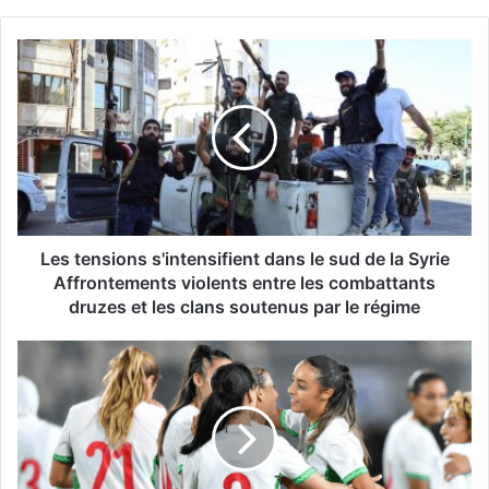
Les
tensions
s'intensifient
dans
le
sud
de
la
Syrie
Affrontements
Les tensions s'intensifient dans le sud de la Syrie
violents
Affrontements violents entre les combattants
entre
druzes et les clans soutenus par le régime
les
combattants
L'équipe
druzes
féminine
et
du
les
Maroc
clans
cherche
soutenus
à
par
surmonter