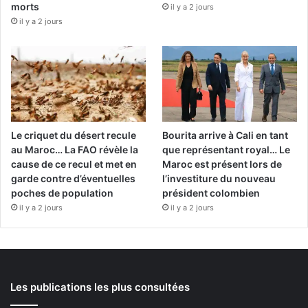
morts
il y a 2 jours
il y a 2 jours
Le criquet du désert recule
Bourita arrive à Cali en tant
au Maroc… La FAO révèle la
que représentant royal… Le
cause de ce recul et met en
Maroc est présent lors de
garde contre d’éventuelles
l’investiture du nouveau
poches de population
président colombien
il y a 2 jours
il y a 2 jours
Les publications les plus consultées