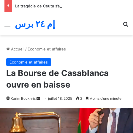
La tragédie de Ceuta s’aggrave… Le bilan de la tentative de franchissement s’élève désormais à 82 morts
إم ٢٤ برس
Menu
R
Accueil
/
Économie et affaires
Économie et affaires
La Bourse de Casablanca
ouvre en baisse
Envoyer
Karim Boukhris
juillet 18, 2025
2
Moins d’une minute
un
courriel