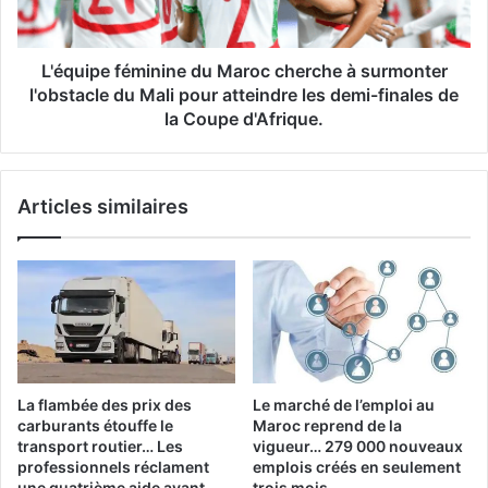
le
l'obstacle
régime
du
Mali
L'équipe féminine du Maroc cherche à surmonter
pour
l'obstacle du Mali pour atteindre les demi-finales de
atteindre
la Coupe d'Afrique.
les
demi-
finales
Articles similaires
de
la
Coupe
d'Afrique.
La flambée des prix des
Le marché de l’emploi au
carburants étouffe le
Maroc reprend de la
transport routier… Les
vigueur… 279 000 nouveaux
professionnels réclament
emplois créés en seulement
une quatrième aide avant
trois mois