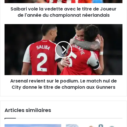
Joueur
Saibari vole la vedette avec le titre de Joueur
de
l'année
de l'année du championnat néerlandais
du
championnat
Arsenal
néerlandais
revient
sur
le
podium.
Le
match
nul
de
Arsenal revient sur le podium. Le match nul de
City
donne
City donne le titre de champion aux Gunners
le
titre
de
Articles similaires
champion
aux
Gunners