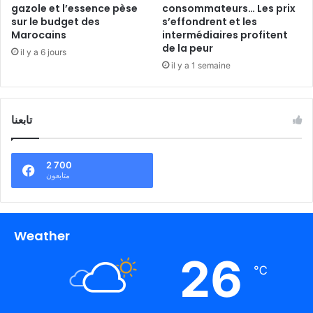
gazole et l’essence pèse
consommateurs… Les prix
sur le budget des
s’effondrent et les
Marocains
intermédiaires profitent
de la peur
il y a 6 jours
il y a 1 semaine
تابعنا
2 700
متابعون
Weather
26
℃