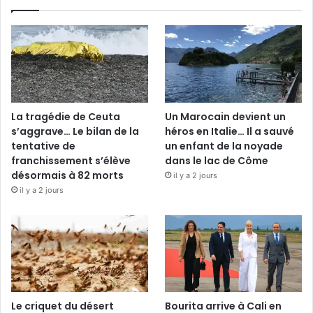
La tragédie de Ceuta
Un Marocain devient un
s’aggrave… Le bilan de la
héros en Italie… Il a sauvé
tentative de
un enfant de la noyade
franchissement s’élève
dans le lac de Côme
désormais à 82 morts
il y a 2 jours
il y a 2 jours
Le criquet du désert
Bourita arrive à Cali en