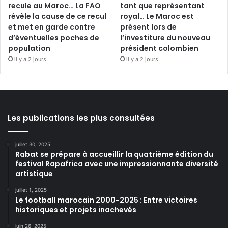
recule au Maroc… La FAO
tant que représentant
révèle la cause de ce recul
royal… Le Maroc est
et met en garde contre
présent lors de
d’éventuelles poches de
l’investiture du nouveau
population
président colombien
il y a 2 jours
il y a 2 jours
Les publications les plus consultées
juillet 30, 2025
Rabat se prépare à accueillir la quatrième édition du
festival Rapafrica avec une impressionnante diversité
artistique
juillet 1, 2025
Le football marocain 2000-2025 : Entre victoires
historiques et projets inachevés
juin 26, 2025