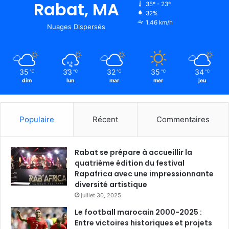
Rabat, MA
35º - 23º
32%
1.46 km/h
Nuages Dispersés
35
33
32
35
34
℃
℃
℃
℃
℃
dim
lun
mar
mer
jeu
Populaire
Récent
Commentaires
Rabat se prépare à accueillir la
quatrième édition du festival
Rapafrica avec une impressionnante
diversité artistique
juillet 30, 2025
Le football marocain 2000-2025 :
Entre victoires historiques et projets