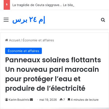
La tragédie de Ceuta s’aggrave… Le bilan de la tentative de franchissement s’élève désormais à 82 morts
إم ٢٤ برس
Menu
R
Accueil
/
Économie et affaires
Économie et affaires
Panneaux solaires flottants
Un nouveau pari marocain
pour protéger l’eau et
produire de l’électricité
Envoyer
Karim Boukhris
mai 19, 2026
7
4 minutes de lecture
un